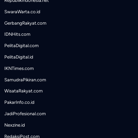
RepublikIndonesia.net
SwaraWarta.co.id
GerbangRakyat.com
IDNHits.com
PelitaDigital.com
PelitaDigital.id
IKNTimes.com
SamudraPikiran.com
WisataRakyat.com
PakarInfo.co.id
JadiProfesional.com
Nexzine.id
RedaksiPost.com