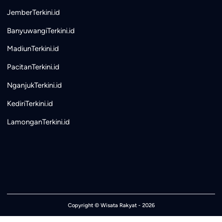
JemberTerkini.id
BanyuwangiTerkini.id
MadiunTerkini.id
PacitanTerkini.id
NganjukTerkini.id
KediriTerkini.id
LamonganTerkini.id
Copyright ©
Wisata Rakyat
- 2026