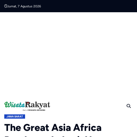
Skip
Jumat, 7 Agustus 2026
to
content
JAWA BARAT
The Great Asia Africa