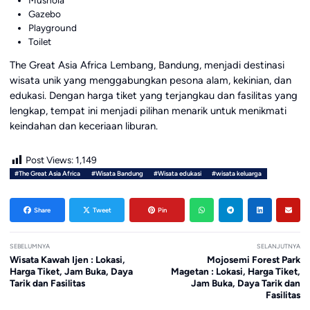
Gazebo
Playground
Toilet
The Great Asia Africa Lembang, Bandung, menjadi destinasi
wisata unik yang menggabungkan pesona alam, kekinian, dan
edukasi. Dengan harga tiket yang terjangkau dan fasilitas yang
lengkap, tempat ini menjadi pilihan menarik untuk menikmati
keindahan dan keceriaan liburan.
Post Views:
1,149
#The Great Asia Africa
#Wisata Bandung
#Wisata edukasi
#wisata keluarga
Share
Tweet
Pin
SEBELUMNYA
SELANJUTNYA
Wisata Kawah Ijen : Lokasi,
Mojosemi Forest Park
Harga Tiket, Jam Buka, Daya
Magetan : Lokasi, Harga Tiket,
Tarik dan Fasilitas
Jam Buka, Daya Tarik dan
Fasilitas