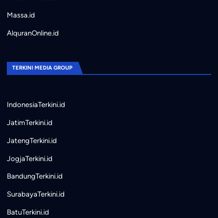
Massa.id
AlquranOnline.id
TERKINI MEDIA GROUP
IndonesiaTerkini.id
JatimTerkini.id
JatengTerkini.id
JogjaTerkini.id
BandungTerkini.id
SurabayaTerkini.id
BatuTerkini.id