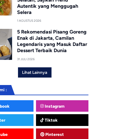
Autentik yang Menggugah
Selera
1 AGUSTUS 2026
5 Rekomendasi Pisang Goreng
Enak di Jakarta, Camilan
Legendaris yang Masuk Daftar
Dessert Terbaik Dunia
31 JULI 2026
Lihat Lainnya
mi :
book
Instagram
ter
Tiktok
tube
Pinterest