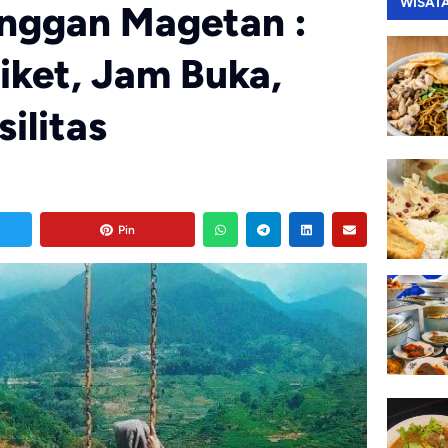
WISAT
anggan Magetan :
iket, Jam Buka,
silitas
Pin