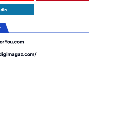
edin
r
orYou.com
/digimagaz.com/