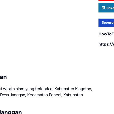
Link
Sponso
HowToF
https:/
gan
si wisata alam yang terletak di Kabupaten Magetan,
h Desa Janggan, Kecamatan Poncol, Kabupaten
 Janggan