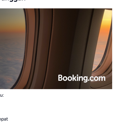
u:
mpat