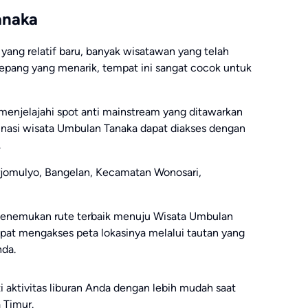
anaka
ang relatif baru, banyak wisatawan yang telah
pang yang menarik, tempat ini sangat cocok untuk
menjelajahi spot anti mainstream yang ditawarkan
stinasi wisata Umbulan Tanaka dapat diakses dengan
.
 Arjomulyo, Bangelan, Kecamatan Wonosari,
menemukan rute terbaik menuju Wisata Umbulan
apat mengakses peta lokasinya melalui tautan yang
nda.
i aktivitas liburan Anda dengan lebih mudah saat
 Timur.