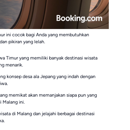
mur ini cocok bagi Anda yang membutuhkan
n pikiran yang lelah.
wa Timur yang memiliki banyak destinasi wisata
ng menarik.
ung konsep desa ala Jepang yang indah dengan
iwa.
s yang memikat akan memanjakan siapa pun yang
i Malang ini.
sata di Malang dan jelajahi berbagai destinasi
ka.