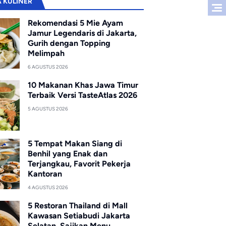
A KULINER
Rekomendasi 5 Mie Ayam
Jamur Legendaris di Jakarta,
Gurih dengan Topping
Melimpah
6 AGUSTUS 2026
10 Makanan Khas Jawa Timur
Terbaik Versi TasteAtlas 2026
5 AGUSTUS 2026
5 Tempat Makan Siang di
Benhil yang Enak dan
Terjangkau, Favorit Pekerja
Kantoran
4 AGUSTUS 2026
5 Restoran Thailand di Mall
Kawasan Setiabudi Jakarta
Selatan, Sajikan Menu