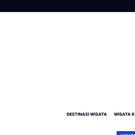
DESTINASI WISATA
WISATA K