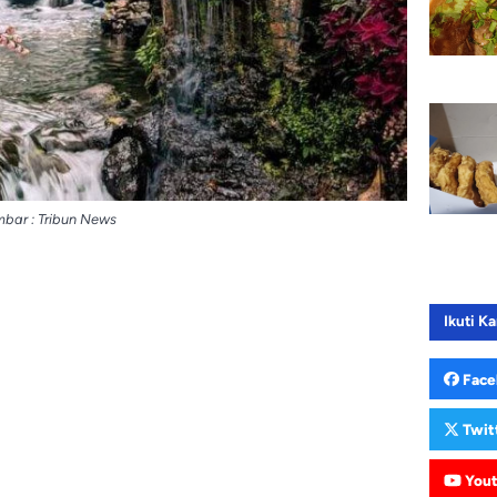
bar : Tribun News
Ikuti Ka
Face
Twit
You