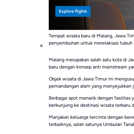
Tempat wisata baru di Malang, Jawa Ti
penyembuhan untuk merelaksasi tubuh da
Malang merupakan salah satu kota di Ja
baru dengan konsep anti mainstream ya
Objek wisata di Jawa Timur ini mengus
pemandangan alam yang menyejukkan j
Berbagai spot menarik dengan fasilita
berkunjung ke destinasi wisata terbaru d
Manjakan keluarga tercinta dengan berwi
terbaiknya, salah satunya Umbulan Tana