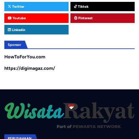
Twitter
Tiktok
Youtube
Pinterest
Linkedin
Sponsor
HowToForYou.com
https://digimagaz.com/
PERUSAHAAN