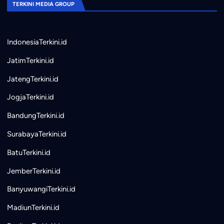
TERKINI MEDIA GROUP
IndonesiaTerkini.id
JatimTerkini.id
JatengTerkini.id
JogjaTerkini.id
BandungTerkini.id
SurabayaTerkini.id
BatuTerkini.id
JemberTerkini.id
BanyuwangiTerkini.id
MadiunTerkini.id