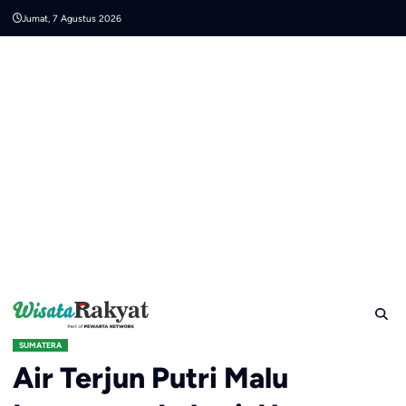
Skip
Jumat, 7 Agustus 2026
to
content
SUMATERA
Air Terjun Putri Malu