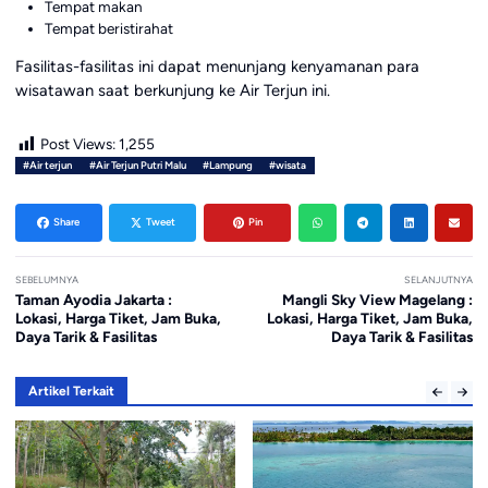
Tempat makan
Tempat beristirahat
Fasilitas-fasilitas ini dapat menunjang kenyamanan para
wisatawan saat berkunjung ke Air Terjun ini.
Post Views:
1,255
#Air terjun
#Air Terjun Putri Malu
#Lampung
#wisata
Share
Tweet
Pin
SEBELUMNYA
SELANJUTNYA
Taman Ayodia Jakarta :
Mangli Sky View Magelang :
Lokasi, Harga Tiket, Jam Buka,
Lokasi, Harga Tiket, Jam Buka,
Daya Tarik & Fasilitas
Daya Tarik & Fasilitas
Artikel Terkait