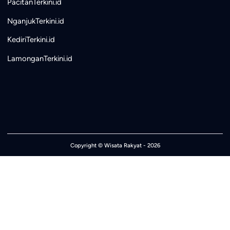
PacitanTerkini.id
NganjukTerkini.id
KediriTerkini.id
LamonganTerkini.id
Copyright ©
Wisata Rakyat
- 2026