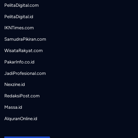
PelitaDigital.com
PelitaDigital.id
IKNTimes.com
SamudraPikiran.com
WisataRakyat.com
PakarInfo.co.id
JadiProfesional.com
Nexzine.id
RedaksiPost.com
Massa.id
AlquranOnline.id