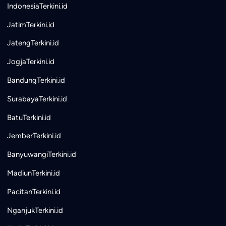
IndonesiaTerkini.id
JatimTerkini.id
JatengTerkini.id
JogjaTerkini.id
BandungTerkini.id
SurabayaTerkini.id
BatuTerkini.id
JemberTerkini.id
BanyuwangiTerkini.id
MadiunTerkini.id
PacitanTerkini.id
NganjukTerkini.id