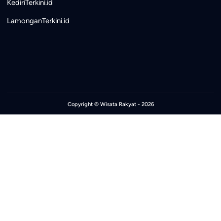
KediriTerkini.id
LamonganTerkini.id
Copyright ©
Wisata Rakyat
- 2026