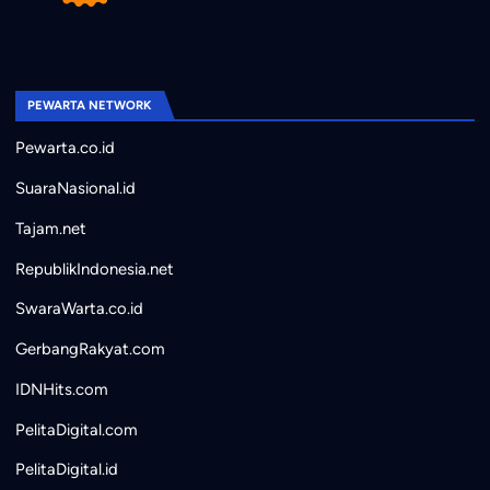
PEWARTA NETWORK
Pewarta.co.id
SuaraNasional.id
Tajam.net
RepublikIndonesia.net
SwaraWarta.co.id
GerbangRakyat.com
IDNHits.com
PelitaDigital.com
PelitaDigital.id