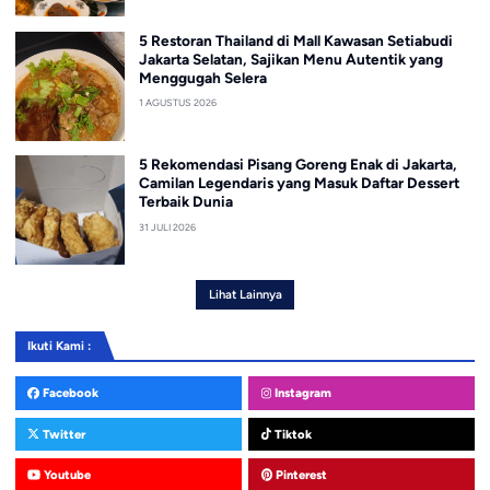
5 Restoran Thailand di Mall Kawasan Setiabudi
Jakarta Selatan, Sajikan Menu Autentik yang
Menggugah Selera
1 AGUSTUS 2026
5 Rekomendasi Pisang Goreng Enak di Jakarta,
Camilan Legendaris yang Masuk Daftar Dessert
Terbaik Dunia
31 JULI 2026
Lihat Lainnya
Ikuti Kami :
Facebook
Instagram
Twitter
Tiktok
Youtube
Pinterest