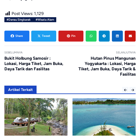
Post Views:
1,129
#Danau Singkarak
#Wisata Alam
Share
Tweet
Pin
SEBELUMNYA
SELANJUTNYA
Bukit Holbung Samosir :
Hutan Pinus Mangunan
Lokasi, Harga Tiket, Jam Buka,
Yogyakarta : Lokasi, Harga
Daya Tarik dan Fasilitas
Tiket, Jam Buka, Daya Tarik &
Fasilitas
Artikel Terkait