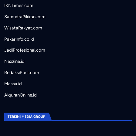
IKNTimes.com
SamudraPikiran.com
WisataRakyat.com
PakarInfo.co.id
JadiProfesional.com
Nexzine.id
RedaksiPost.com
Massa.id
AlquranOnline.id
TERKINI MEDIA GROUP