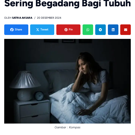
Sering Begadang Bagi Tubuh
OLEH
SATRIA AKSARA
20 DESEMBER 2024
Share
Tweet
Pin
Gambar : Kompas