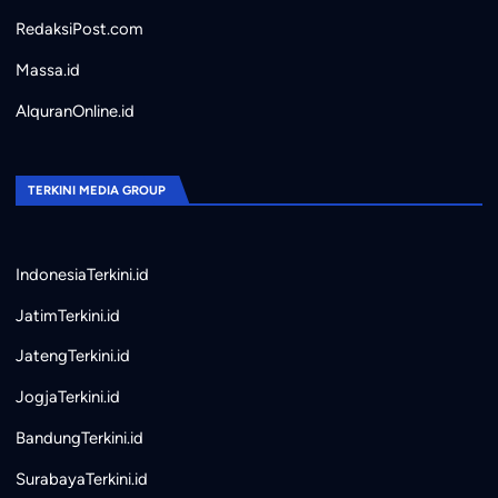
RedaksiPost.com
Massa.id
AlquranOnline.id
TERKINI MEDIA GROUP
IndonesiaTerkini.id
JatimTerkini.id
JatengTerkini.id
JogjaTerkini.id
BandungTerkini.id
SurabayaTerkini.id