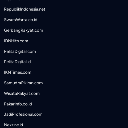
RepublikIndonesia.net
SwaraWarta.co.id
GerbangRakyat.com
IDNHits.com
PelitaDigital.com
PelitaDigital.id
IKNTimes.com
SamudraPikiran.com
WisataRakyat.com
PakarInfo.co.id
JadiProfesional.com
Nexzine.id