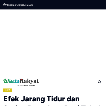
Skip
Minggu, 9 Agustus 2026
to
content
INFO
Efek Jarang Tidur dan