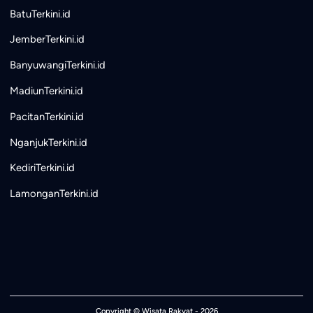
BatuTerkini.id
JemberTerkini.id
BanyuwangiTerkini.id
MadiunTerkini.id
PacitanTerkini.id
NganjukTerkini.id
KediriTerkini.id
LamonganTerkini.id
Copyright ©
Wisata Rakyat
- 2026