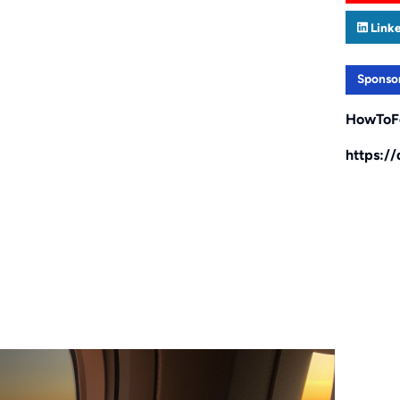
Link
Sponso
HowToF
https:/