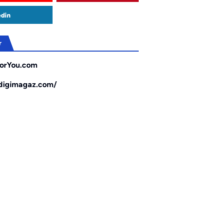
edin
r
orYou.com
/digimagaz.com/