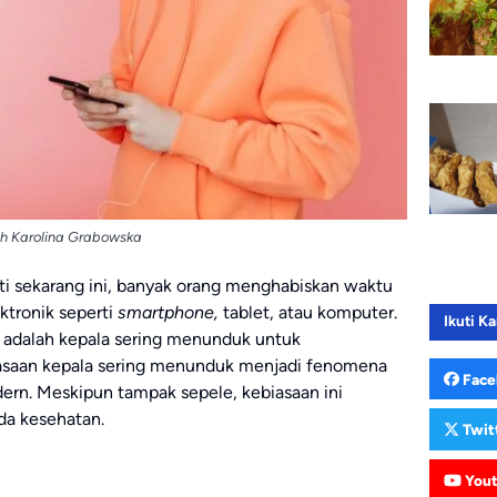
eh Karolina Grabowska
erti sekarang ini, banyak orang menghabiskan waktu
ktronik seperti
smartphone,
tablet, atau komputer.
Ikuti Ka
i adalah kepala sering menunduk untuk
asaan kepala sering menunduk menjadi fenomena
Face
rn. Meskipun tampak sepele, kebiasaan ini
da kesehatan.
Twit
You