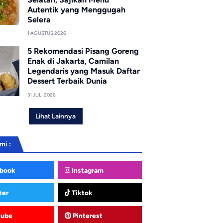
Autentik yang Menggugah
Selera
1 AGUSTUS 2026
5 Rekomendasi Pisang Goreng
Enak di Jakarta, Camilan
Legendaris yang Masuk Daftar
Dessert Terbaik Dunia
31 JULI 2026
Lihat Lainnya
mi :
book
Instagram
ter
Tiktok
tube
Pinterest