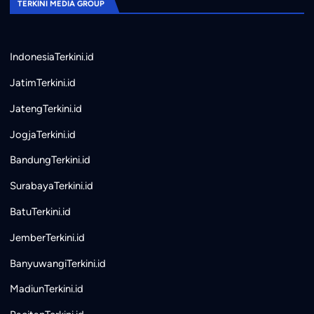
TERKINI MEDIA GROUP
IndonesiaTerkini.id
JatimTerkini.id
JatengTerkini.id
JogjaTerkini.id
BandungTerkini.id
SurabayaTerkini.id
BatuTerkini.id
JemberTerkini.id
BanyuwangiTerkini.id
MadiunTerkini.id