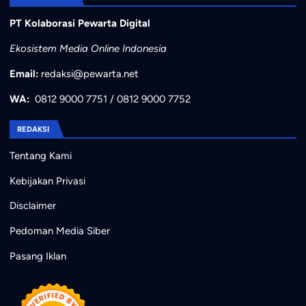
PT Kolaborasi Pewarta Digital
Ekosistem Media Online Indonesia
Email:
redaksi@pewarta.net
WA:
0812 9000 7751
/
0812 9000 7752
REDAKSI
Tentang Kami
Kebijakan Privasi
Disclaimer
Pedoman Media Siber
Pasang Iklan