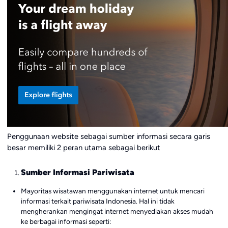
Penggunaan website sebagai sumber informasi secara garis
besar memiliki 2 peran utama sebagai berikut
Sumber Informasi Pariwisata
Mayoritas wisatawan menggunakan internet untuk mencari
informasi terkait pariwisata Indonesia. Hal ini tidak
mengherankan mengingat internet menyediakan akses mudah
ke berbagai informasi seperti: