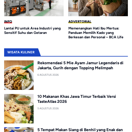
INFO
ADVERTORIAL
Lantai PU untuk Area Industri yang
Memenangkan Hati Ibu Mertua:
Sensitif Suhu dan Getaran
Panduan Memilih Kado yang
Berkesan dan Personal – BCA Life
WISATA KULINER
Rekomendasi 5 Mie Ayam Jamur Legendaris di
Jakarta, Gurih dengan Topping Melimpah
6 AGUSTUS 2026
10 Makanan Khas Jawa Timur Terbaik Versi
TasteAtlas 2026
5 AGUSTUS 2026
5 Tempat Makan Siang di Benhil yang Enak dan