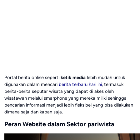
Portal berita online seperti
ketik media
lebih mudah untuk
digunakan dalam mencari
berita terbaru hari ini
, termasuk
berita-berita seputar wisata yang dapat di akes oleh
wisatawan melalui smarphone yang mereka miliki sehingga
pencarian informasi menjadi lebih fleksibel yang bisa dilakukan
dimana saja dan kapan saja.
Peran Website dalam Sektor pariwista