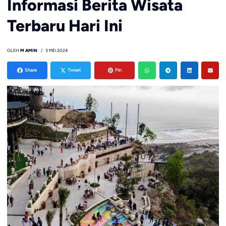
Informasi Berita Wisata
Terbaru Hari Ini
OLEH
M AMIN
3 MEI 2024
Share
Tweet
Pin