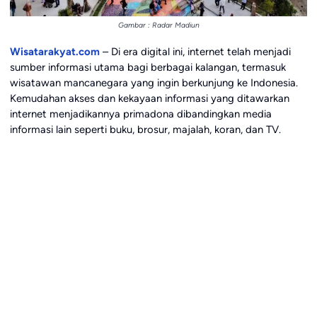
Gambar : Radar Madiun
Wisatarakyat.com
– Di era digital ini, internet telah menjadi
sumber informasi utama bagi berbagai kalangan, termasuk
wisatawan mancanegara yang ingin berkunjung ke Indonesia.
Kemudahan akses dan kekayaan informasi yang ditawarkan
internet menjadikannya primadona dibandingkan media
informasi lain seperti buku, brosur, majalah, koran, dan TV.