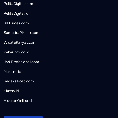
PelitaDigital.com
PelitaDigital.id
IKNTimes.com
SamudraPikiran.com
WisataRakyat.com
PakarInfo.co.id
JadiProfesional.com
Nexzine.id
RedaksiPost.com
Massa.id
AlquranOnline.id