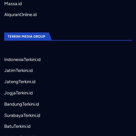
Massa.id
AlquranOnline.id
TERKINI MEDIA GROUP
IndonesiaTerkini.id
JatimTerkini.id
JatengTerkini.id
JogjaTerkini.id
BandungTerkini.id
SurabayaTerkini.id
BatuTerkini.id