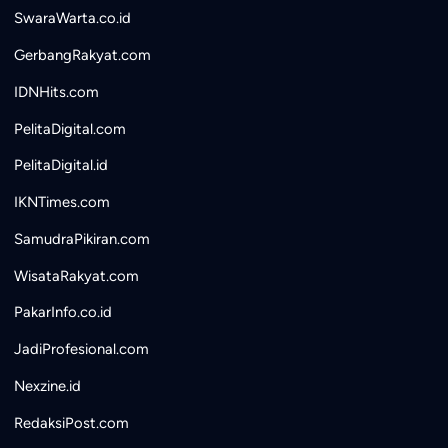
SwaraWarta.co.id
GerbangRakyat.com
IDNHits.com
PelitaDigital.com
PelitaDigital.id
IKNTimes.com
SamudraPikiran.com
WisataRakyat.com
PakarInfo.co.id
JadiProfesional.com
Nexzine.id
RedaksiPost.com