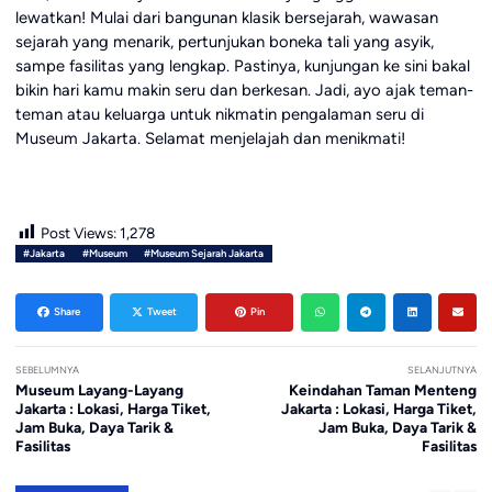
lewatkan! Mulai dari bangunan klasik bersejarah, wawasan
sejarah yang menarik, pertunjukan boneka tali yang asyik,
sampe fasilitas yang lengkap. Pastinya, kunjungan ke sini bakal
bikin hari kamu makin seru dan berkesan. Jadi, ayo ajak teman-
teman atau keluarga untuk nikmatin pengalaman seru di
Museum Jakarta. Selamat menjelajah dan menikmati!
Post Views:
1,278
#Jakarta
#Museum
#Museum Sejarah Jakarta
Share
Tweet
Pin
SEBELUMNYA
SELANJUTNYA
Museum Layang-Layang
Keindahan Taman Menteng
Jakarta : Lokasi, Harga Tiket,
Jakarta : Lokasi, Harga Tiket,
Jam Buka, Daya Tarik &
Jam Buka, Daya Tarik &
Fasilitas
Fasilitas