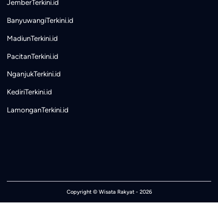
JemberTerkini.id
BanyuwangiTerkini.id
MadiunTerkini.id
PacitanTerkini.id
NganjukTerkini.id
KediriTerkini.id
LamonganTerkini.id
Copyright ©
Wisata Rakyat
- 2026