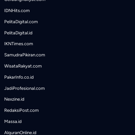
IDNHits.com
PelitaDigital.com
PelitaDigital.id
IKNTimes.com
SamudraPikiran.com
WisataRakyat.com
PakarInfo.co.id
JadiProfesional.com
Nexzine.id
RedaksiPost.com
Massa.id
AlquranOnline.id