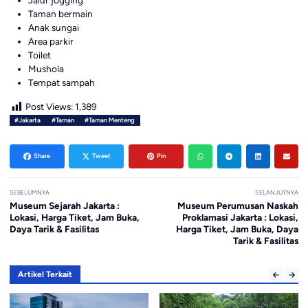
Jalur jogging
Taman bermain
Anak sungai
Area parkir
Toilet
Mushola
Tempat sampah
Post Views:
1,389
#Jakarta
#Taman
#Taman Menteng
Share
Tweet
Pin
SEBELUMNYA
SELANJUTNYA
Museum Sejarah Jakarta :
Museum Perumusan Naskah
Lokasi, Harga Tiket, Jam Buka,
Proklamasi Jakarta : Lokasi,
Daya Tarik & Fasilitas
Harga Tiket, Jam Buka, Daya
Tarik & Fasilitas
Artikel Terkait