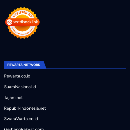
PEWARTA NETWORK
Pewarta.co.id
SuaraNasional.id
Tajam.net
RepublikIndonesia.net
SwaraWarta.co.id
GerbangRakyat.com