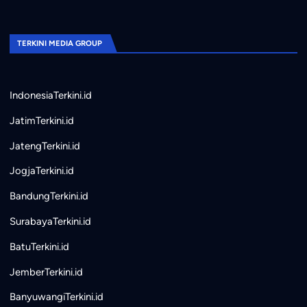
TERKINI MEDIA GROUP
IndonesiaTerkini.id
JatimTerkini.id
JatengTerkini.id
JogjaTerkini.id
BandungTerkini.id
SurabayaTerkini.id
BatuTerkini.id
JemberTerkini.id
BanyuwangiTerkini.id