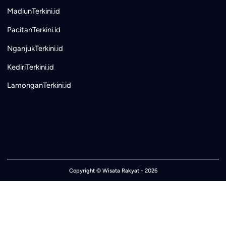
MadiunTerkini.id
PacitanTerkini.id
NganjukTerkini.id
KediriTerkini.id
LamonganTerkini.id
Copyright ©
Wisata Rakyat
- 2026