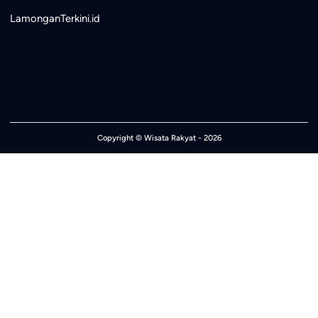
LamonganTerkini.id
Copyright ©
Wisata Rakyat
- 2026