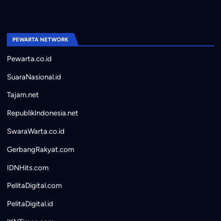
PEWARTA NETWORK
Pewarta.co.id
SuaraNasional.id
Tajam.net
RepublikIndonesia.net
SwaraWarta.co.id
GerbangRakyat.com
IDNHits.com
PelitaDigital.com
PelitaDigital.id