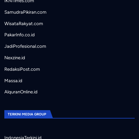
IKNTimes.com
SamudraPikiran.com
WisataRakyat.com
PakarInfo.co.id
JadiProfesional.com
Nexzine.id
RedaksiPost.com
Massa.id
AlquranOnline.id
TERKINI MEDIA GROUP
IndonesiaTerkini.id