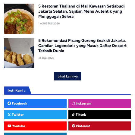
5 Restoran Thailand di Mall Kawasan Setiabudi
Jakarta Selatan, Sajikan Menu Autentik yang
Menggugah Selera
1 AGUSTUS 2026
5 Rekomendasi Pisang Goreng Enak di Jakarta,
Camilan Legendaris yang Masuk Daftar Dessert
Terbaik Dunia
31 JULI 2026
Lihat Lainnya
Ikuti Kami :
Facebook
Instagram
Twitter
Tiktok
Youtube
Pinterest