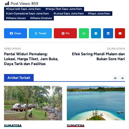
Post Views:
859
#Daya tarik Sapo Juma Karo
#Harga Tiket Sapo Juma Karo
#Jam Operasional Sapo Juma Karo
#Lokasi Sapo Juma Karo
#Sapo Juma Karo
#Wisata Liburan
#Wisata Simatera
Share
Tweet
Pin
SEBELUMNYA
SELANJUTNYA
Pantai Widuri Pemalang:
Efek Sering Mandi Malam dan
Lokasi, Harga Tiket, Jam Buka,
Bukan Sore Hari
Daya Tarik dan Fasilitas
Artikel Terkait
SUMATERA
SUMATERA