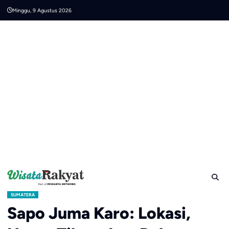
Skip
Minggu, 9 Agustus 2026
to
content
SUMATERA
Sapo Juma Karo: Lokasi,