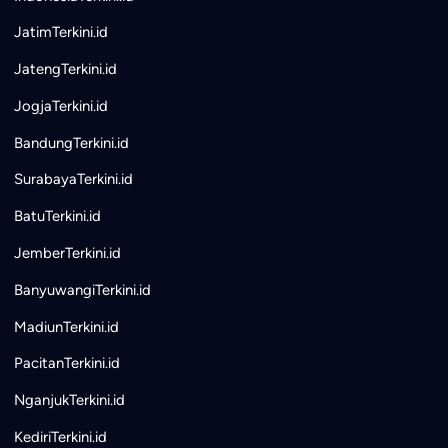
JatimTerkini.id
JatengTerkini.id
JogjaTerkini.id
BandungTerkini.id
SurabayaTerkini.id
BatuTerkini.id
JemberTerkini.id
BanyuwangiTerkini.id
MadiunTerkini.id
PacitanTerkini.id
NganjukTerkini.id
KediriTerkini.id