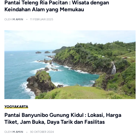
Pantai Teleng Ria Pacitan : Wisata dengan
Keindahan Alam yang Memukau
OLEH
M AMIN
11 FEBRUARI 2025
YOGYAKARTA
Pantai Banyunibo Gunung Kidul : Lokasi, Harga
Tiket, Jam Buka, Daya Tarik dan Fasilitas
OLEH
M AMIN
30 OKTOBER 2024