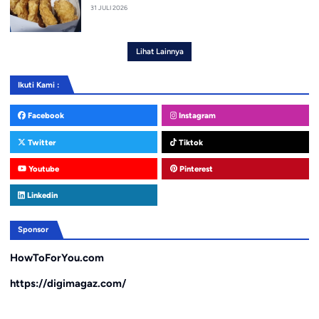
31 JULI 2026
Lihat Lainnya
Ikuti Kami :
Facebook
Instagram
Twitter
Tiktok
Youtube
Pinterest
Linkedin
Sponsor
HowToForYou.com
https://digimagaz.com/