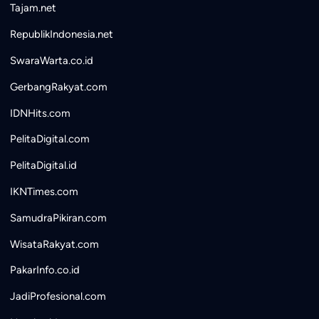
Tajam.net
RepublikIndonesia.net
SwaraWarta.co.id
GerbangRakyat.com
IDNHits.com
PelitaDigital.com
PelitaDigital.id
IKNTimes.com
SamudraPikiran.com
WisataRakyat.com
PakarInfo.co.id
JadiProfesional.com