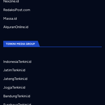
Nexzine.id
RedaksiPost.com
Massa.id
AlquranOnline.id
TERKINI MEDIA GROUP
IndonesiaTerkini.id
JatimTerkini.id
JatengTerkini.id
JogjaTerkini.id
BandungTerkini.id
SurabayaTerkini.id