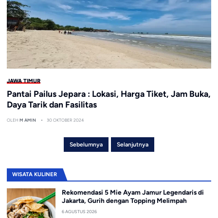
JAWA TIMUR
Pantai Pailus Jepara : Lokasi, Harga Tiket, Jam Buka,
Daya Tarik dan Fasilitas
OLEH
M AMIN
30 OKTOBER 2024
Sebelumnya
Selanjutnya
WISATA KULINER
Rekomendasi 5 Mie Ayam Jamur Legendaris di
Jakarta, Gurih dengan Topping Melimpah
6 AGUSTUS 2026