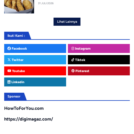
31 JULI 2026
Lihat Lainnya
Ikuti Kami :
Facebook
Instagram
Twitter
Tiktok
Youtube
Pinterest
Linkedin
Sponsor
HowToForYou.com
https://digimagaz.com/