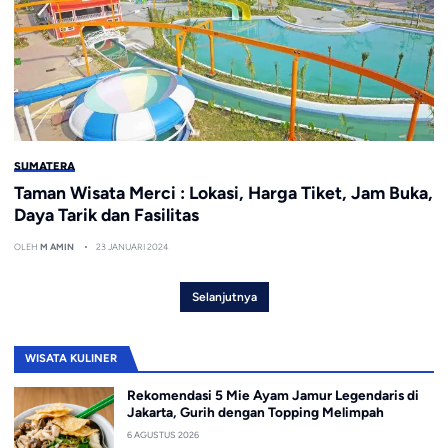
SUMATERA
Taman Wisata Merci : Lokasi, Harga Tiket, Jam Buka,
Daya Tarik dan Fasilitas
OLEH
M AMIN
23 JANUARI 2024
Selanjutnya
WISATA KULINER
Rekomendasi 5 Mie Ayam Jamur Legendaris di
Jakarta, Gurih dengan Topping Melimpah
6 AGUSTUS 2026