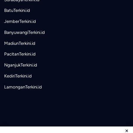
BatuTerkini.id
JemberTerkini.id
BanyuwangiTerkini.id
MadiunTerkini.id
PacitanTerkini.id
NganjukTerkini.id
KediriTerkini.id
LamonganTerkini.id