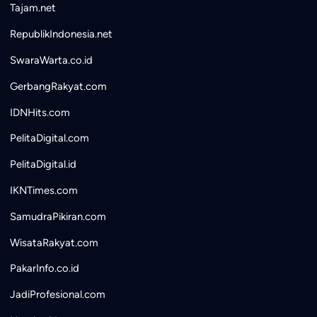
Tajam.net
RepublikIndonesia.net
SwaraWarta.co.id
GerbangRakyat.com
IDNHits.com
PelitaDigital.com
PelitaDigital.id
IKNTimes.com
SamudraPikiran.com
WisataRakyat.com
PakarInfo.co.id
JadiProfesional.com