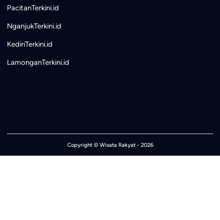
PacitanTerkini.id
NganjukTerkini.id
KediriTerkini.id
LamonganTerkini.id
Copyright ©
Wisata Rakyat
- 2026