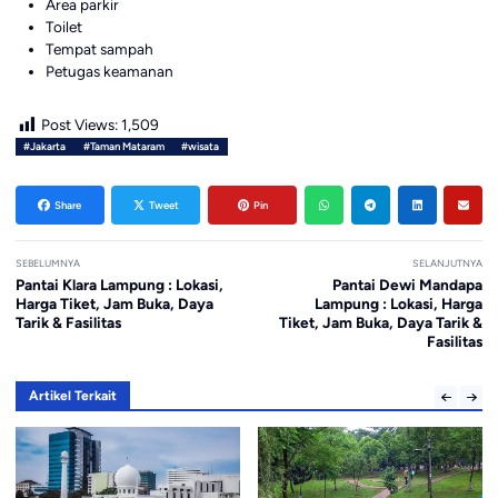
Area parkir
Toilet
Tempat sampah
Petugas keamanan
Post Views:
1,509
#Jakarta
#Taman Mataram
#wisata
Share
Tweet
Pin
SEBELUMNYA
SELANJUTNYA
Pantai Klara Lampung : Lokasi,
Pantai Dewi Mandapa
Harga Tiket, Jam Buka, Daya
Lampung : Lokasi, Harga
Tarik & Fasilitas
Tiket, Jam Buka, Daya Tarik &
Fasilitas
Artikel Terkait