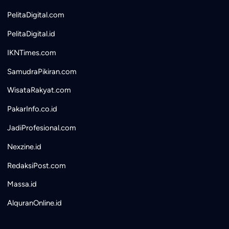
PelitaDigital.com
PelitaDigital.id
IKNTimes.com
SamudraPikiran.com
WisataRakyat.com
PakarInfo.co.id
JadiProfesional.com
Nexzine.id
RedaksiPost.com
Massa.id
AlquranOnline.id