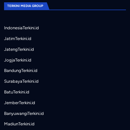
TERKINI MEDIA GROUP
IndonesiaTerkini.id
JatimTerkini.id
JatengTerkini.id
JogjaTerkini.id
BandungTerkini.id
SurabayaTerkini.id
BatuTerkini.id
JemberTerkini.id
BanyuwangiTerkini.id
MadiunTerkini.id