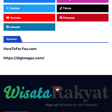
Twitter
Tiktok
Youtube
Pinterest
Linkedin
Sponsor
HowToForYou.com
https://digimagaz.com/