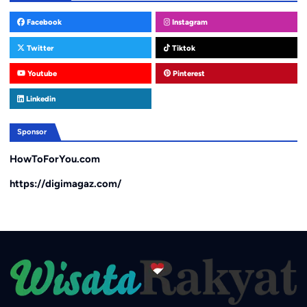
Facebook
Instagram
Twitter
Tiktok
Youtube
Pinterest
Linkedin
Sponsor
HowToForYou.com
https://digimagaz.com/