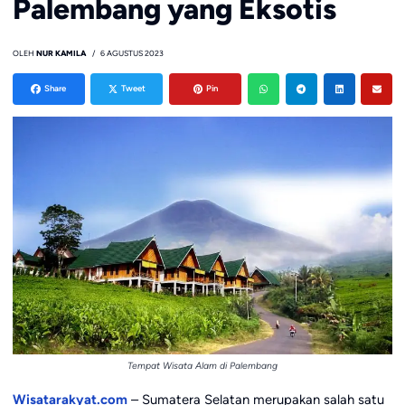
Palembang yang Eksotis
OLEH
NUR KAMILA
6 AGUSTUS 2023
Share
Tweet
Pin
Tempat Wisata Alam di Palembang
Wisatarakyat.com
– Sumatera Selatan merupakan salah satu