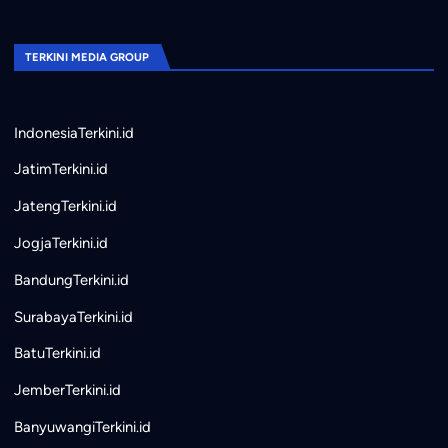
TERKINI MEDIA GROUP
IndonesiaTerkini.id
JatimTerkini.id
JatengTerkini.id
JogjaTerkini.id
BandungTerkini.id
SurabayaTerkini.id
BatuTerkini.id
JemberTerkini.id
BanyuwangiTerkini.id