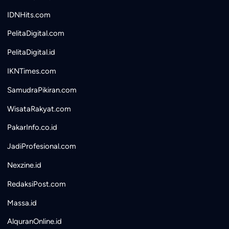
IDNHits.com
PelitaDigital.com
PelitaDigital.id
IKNTimes.com
SamudraPikiran.com
WisataRakyat.com
PakarInfo.co.id
JadiProfesional.com
Nexzine.id
RedaksiPost.com
Massa.id
AlquranOnline.id