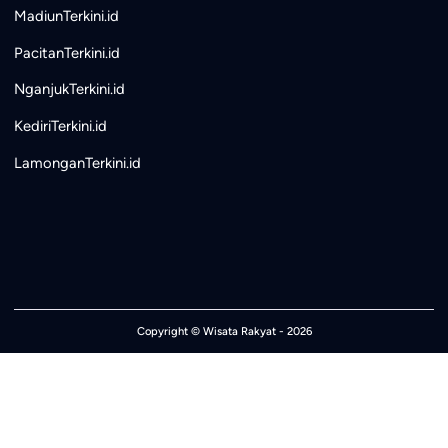
MadiunTerkini.id
PacitanTerkini.id
NganjukTerkini.id
KediriTerkini.id
LamonganTerkini.id
Copyright ©
Wisata Rakyat
- 2026