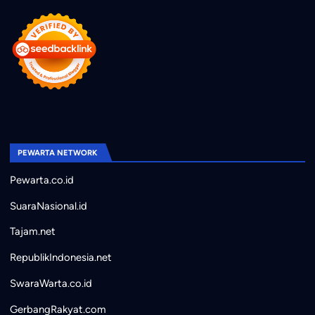
PEWARTA NETWORK
Pewarta.co.id
SuaraNasional.id
Tajam.net
RepublikIndonesia.net
SwaraWarta.co.id
GerbangRakyat.com