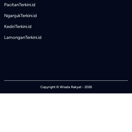
PacitanTerkini.id
NganjukTerkini.id
KediriTerkini.id
LamonganTerkini.id
Copyright ©
Wisata Rakyat
- 2026