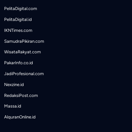
PelitaDigital.com
PelitaDigital.id
IKNTimes.com
SamudraPikiran.com
WisataRakyat.com
PakarInfo.co.id
JadiProfesional.com
Nexzine.id
RedaksiPost.com
Massa.id
AlquranOnline.id