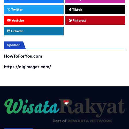
Twitter
Tiktok
Youtube
Pinterest
Linkedin
Sponsor
HowToForYou.com
https://digimagaz.com/