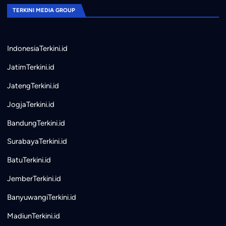
TERKINI MEDIA GROUP
IndonesiaTerkini.id
JatimTerkini.id
JatengTerkini.id
JogjaTerkini.id
BandungTerkini.id
SurabayaTerkini.id
BatuTerkini.id
JemberTerkini.id
BanyuwangiTerkini.id
MadiunTerkini.id