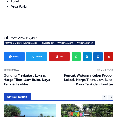
Toilet
Area Parkir
Post Views:
7,497
#Umbul Cokro Tulung Klaten
#wisata air
#Wisata Alam
#wisata klaten
Share
Tweet
Pin
SEBELUMNYA
SELANJUTNYA
Gunung Merbabu : Lokasi,
Puncak Widosari Kulon Progo :
Harga Tiket, Jam Buka, Daya
Lokasi, Harga Tiket, Jam Buka,
Tarik & Fasilitas
Daya Tarik dan Fasilitas
Artikel Terkait