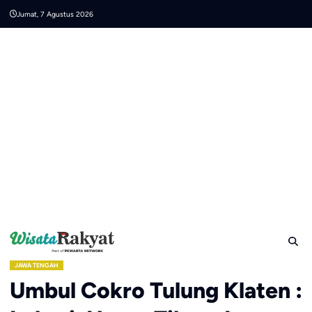
Skip
Jumat, 7 Agustus 2026
to
content
JAWA TENGAH
Umbul Cokro Tulung Klaten :