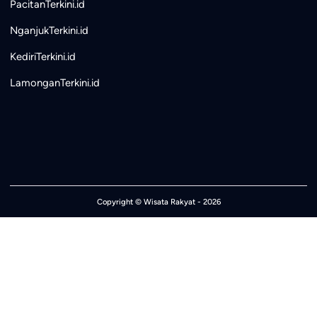
PacitanTerkini.id
NganjukTerkini.id
KediriTerkini.id
LamonganTerkini.id
Copyright ©
Wisata Rakyat
- 2026