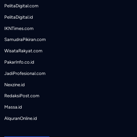
PelitaDigital.com
PelitaDigital.id
IKNTimes.com
SamudraPikiran.com
WisataRakyat.com
PakarInfo.co.id
JadiProfesional.com
Nexzine.id
RedaksiPost.com
Massa.id
AlquranOnline.id