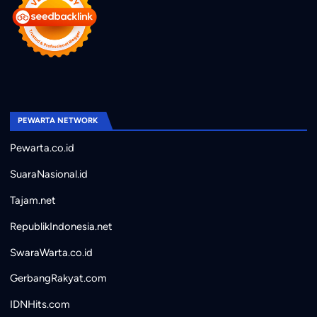
PEWARTA NETWORK
Pewarta.co.id
SuaraNasional.id
Tajam.net
RepublikIndonesia.net
SwaraWarta.co.id
GerbangRakyat.com
IDNHits.com