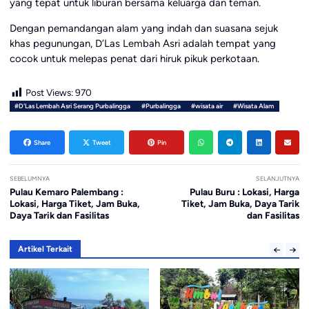
yang tepat untuk liburan bersama keluarga dan teman.
Dengan pemandangan alam yang indah dan suasana sejuk
khas pegunungan, D’Las Lembah Asri adalah tempat yang
cocok untuk melepas penat dari hiruk pikuk perkotaan.
Post Views:
970
#D'Las Lembah Asri Serang Purbalingga
#Purbalingga
#wisata air
#Wisata Alam
Share
Tweet
Pin
SEBELUMNYA
SELANJUTNYA
Pulau Kemaro Palembang :
Pulau Buru : Lokasi, Harga
Lokasi, Harga Tiket, Jam Buka,
Tiket, Jam Buka, Daya Tarik
Daya Tarik dan Fasilitas
dan Fasilitas
Artikel Terkait