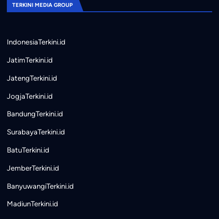
TERKINI MEDIA GROUP
IndonesiaTerkini.id
JatimTerkini.id
JatengTerkini.id
JogjaTerkini.id
BandungTerkini.id
SurabayaTerkini.id
BatuTerkini.id
JemberTerkini.id
BanyuwangiTerkini.id
MadiunTerkini.id