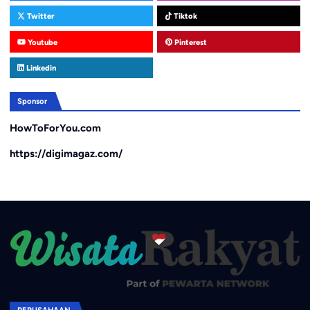
Twitter
Tiktok
Youtube
Pinterest
Linkedin
Sponsor
HowToForYou.com
https://digimagaz.com/