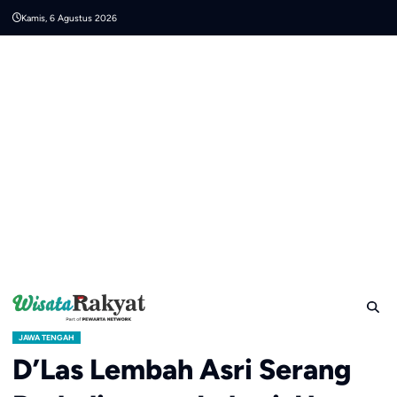
Skip
Kamis, 6 Agustus 2026
to
content
JAWA TENGAH
D’Las Lembah Asri Serang