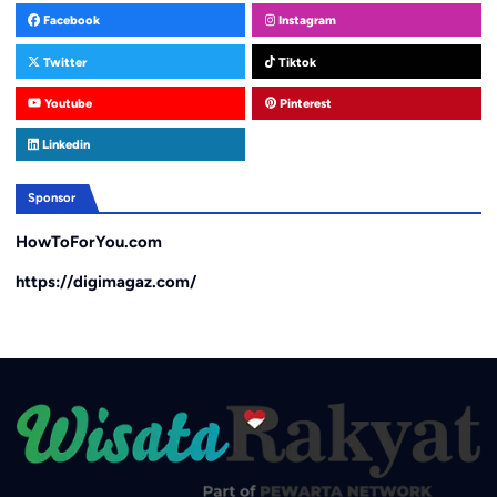
Facebook
Instagram
Twitter
Tiktok
Youtube
Pinterest
Linkedin
Sponsor
HowToForYou.com
https://digimagaz.com/