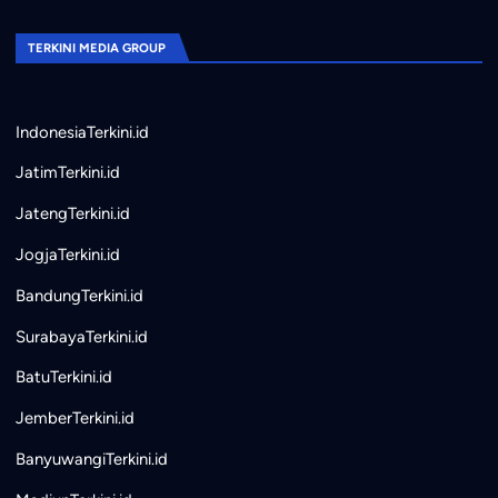
TERKINI MEDIA GROUP
IndonesiaTerkini.id
JatimTerkini.id
JatengTerkini.id
JogjaTerkini.id
BandungTerkini.id
SurabayaTerkini.id
BatuTerkini.id
JemberTerkini.id
BanyuwangiTerkini.id