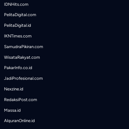
IDNHits.com
PelitaDigital.com
PelitaDigital.id
IKNTimes.com
SamudraPikiran.com
WisataRakyat.com
PakarInfo.co.id
JadiProfesional.com
Nexzine.id
RedaksiPost.com
Massa.id
AlquranOnline.id