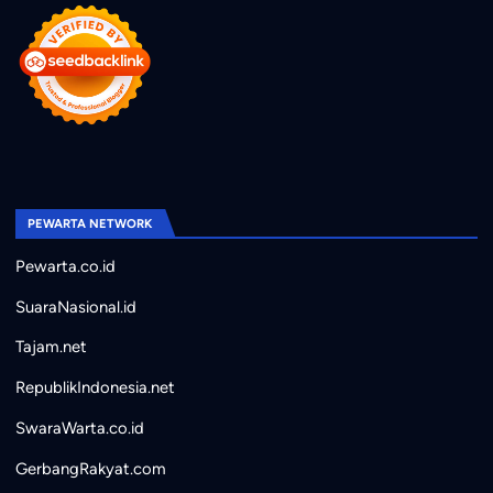
PEWARTA NETWORK
Pewarta.co.id
SuaraNasional.id
Tajam.net
RepublikIndonesia.net
SwaraWarta.co.id
GerbangRakyat.com