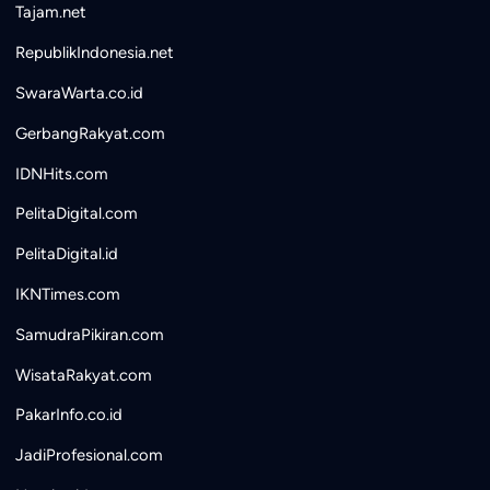
Tajam.net
RepublikIndonesia.net
SwaraWarta.co.id
GerbangRakyat.com
IDNHits.com
PelitaDigital.com
PelitaDigital.id
IKNTimes.com
SamudraPikiran.com
WisataRakyat.com
PakarInfo.co.id
JadiProfesional.com