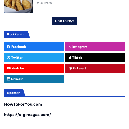
31 JULI 2026
Lihat Lainnya
Ikuti Kami :
Facebook
Instagram
Twitter
Tiktok
Youtube
Pinterest
Linkedin
Sponsor
HowToForYou.com
https://digimagaz.com/