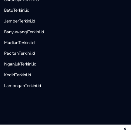
BatuTerkini.id
JemberTerkini.id
BanyuwangiTerkini.id
MadiunTerkini.id
PacitanTerkini.id
NganjukTerkini.id
KediriTerkini.id
LamonganTerkini.id