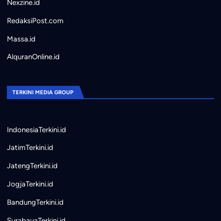
Nexzine.id
RedaksiPost.com
Massa.id
AlquranOnline.id
TERKINI MEDIA GROUP
IndonesiaTerkini.id
JatimTerkini.id
JatengTerkini.id
JogjaTerkini.id
BandungTerkini.id
SurabayaTerkini.id