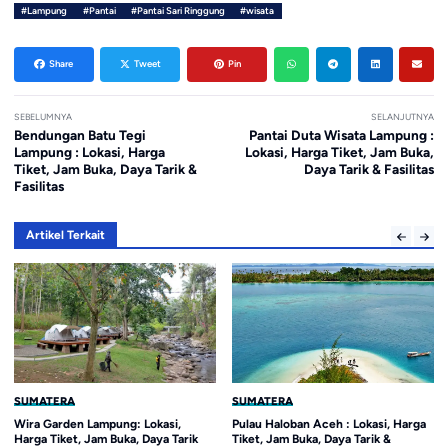
#Lampung
#Pantai
#Pantai Sari Ringgung
#wisata
Share
Tweet
Pin
SEBELUMNYA
SELANJUTNYA
Bendungan Batu Tegi
Pantai Duta Wisata Lampung :
Lampung : Lokasi, Harga
Lokasi, Harga Tiket, Jam Buka,
Tiket, Jam Buka, Daya Tarik &
Daya Tarik & Fasilitas
Fasilitas
Artikel Terkait
SUMATERA
SUMATERA
Wira Garden Lampung: Lokasi,
Pulau Haloban Aceh : Lokasi, Harga
Harga Tiket, Jam Buka, Daya Tarik
Tiket, Jam Buka, Daya Tarik &