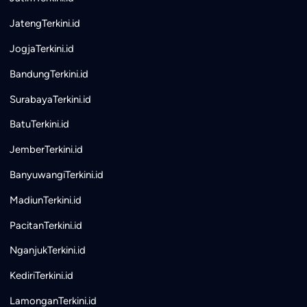
JatengTerkini.id
JogjaTerkini.id
BandungTerkini.id
SurabayaTerkini.id
BatuTerkini.id
JemberTerkini.id
BanyuwangiTerkini.id
MadiunTerkini.id
PacitanTerkini.id
NganjukTerkini.id
KediriTerkini.id
LamonganTerkini.id