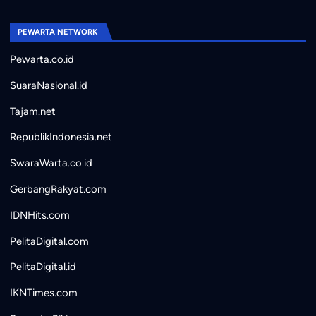
PEWARTA NETWORK
Pewarta.co.id
SuaraNasional.id
Tajam.net
RepublikIndonesia.net
SwaraWarta.co.id
GerbangRakyat.com
IDNHits.com
PelitaDigital.com
PelitaDigital.id
IKNTimes.com