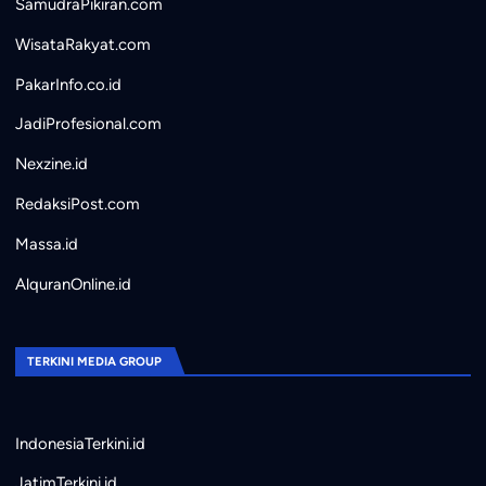
SamudraPikiran.com
WisataRakyat.com
PakarInfo.co.id
JadiProfesional.com
Nexzine.id
RedaksiPost.com
Massa.id
AlquranOnline.id
TERKINI MEDIA GROUP
IndonesiaTerkini.id
JatimTerkini.id