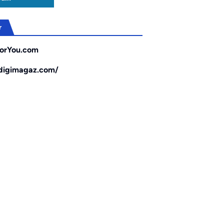
r
orYou.com
/digimagaz.com/