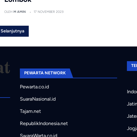
OLEH
M AMIN
17 NOVEMBER 2023
Selanjutnya
TE
PEWARTA NETWORK
Pewarta.co.id
Indo
SuaraNasional.id
Jati
Tajam.net
Jate
RepublikIndonesia.net
Jogj
SwaraWarta.co.id