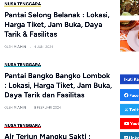
NUSA TENGGARA
Pantai Selong Belanak : Lokasi,
Harga Tiket, Jam Buka, Daya
Tarik & Fasilitas
OLEH
M AMIN
4 JUNI 2024
NUSA TENGGARA
Pantai Bangko Bangko Lombok
Ikuti Ka
: Lokasi, Harga Tiket, Jam Buka,
Daya Tarik dan Fasilitas
Face
OLEH
M AMIN
8 FEBRUARI 2024
Twit
You
NUSA TENGGARA
Air Terjun Mangku Sakti :
Link