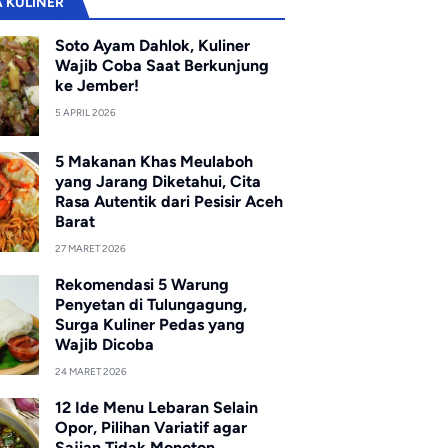
A KULINER
Soto Ayam Dahlok, Kuliner
Wajib Coba Saat Berkunjung
ke Jember!
5 APRIL 2026
5 Makanan Khas Meulaboh
yang Jarang Diketahui, Cita
Rasa Autentik dari Pesisir Aceh
Barat
27 MARET 2026
Rekomendasi 5 Warung
Penyetan di Tulungagung,
Surga Kuliner Pedas yang
Wajib Dicoba
24 MARET 2026
12 Ide Menu Lebaran Selain
Opor, Pilihan Variatif agar
Sajian Tidak Monoton