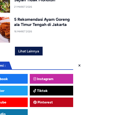
21 MARET 2026
5 Rekomendasi Ayam Goreng
ala Timur Tengah di Jakarta
16 MARET 2026
Lihat Lainnya
mi :
book
Instagram
ter
Tiktok
tube
Pinterest
edin