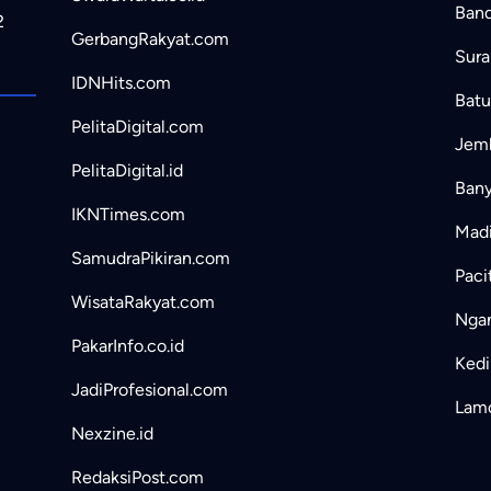
Band
2
GerbangRakyat.com
Sura
IDNHits.com
Batu
PelitaDigital.com
Jemb
PelitaDigital.id
Bany
IKNTimes.com
Madi
SamudraPikiran.com
Paci
WisataRakyat.com
Ngan
PakarInfo.co.id
Kedir
JadiProfesional.com
Lamo
Nexzine.id
RedaksiPost.com