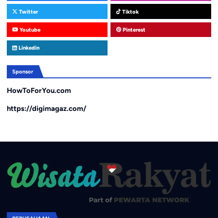
Twitter
Tiktok
Youtube
Pinterest
Linkedin
Sponsor
HowToForYou.com
https://digimagaz.com/