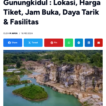
Gunungkidul : Lokasi, Harga
Tiket, Jam Buka, Daya Tarik
& Fasilitas
OLEH
M AMIN
16 MEI 2024
Share
Tweet
Pin