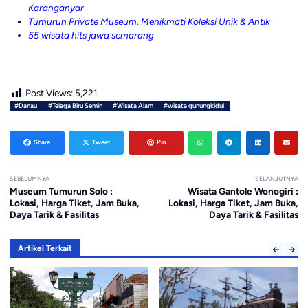
Karanganyar
Tumurun Private Museum, Menikmati Koleksi Unik & Antik
55 wisata hits jawa semarang
Post Views:
5,221
#Danau
#Telaga Biru Semin
#Wisata Alam
#wisata gunungkidul
Share
Tweet
Pin
SEBELUMNYA
SELANJUTNYA
Museum Tumurun Solo :
Wisata Gantole Wonogiri :
Lokasi, Harga Tiket, Jam Buka,
Lokasi, Harga Tiket, Jam Buka,
Daya Tarik & Fasilitas
Daya Tarik & Fasilitas
Artikel Terkait