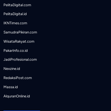
PelitaDigital.com
PelitaDigital.id
IKNTimes.com
SamudraPikiran.com
WisataRakyat.com
PakarInfo.co.id
JadiProfesional.com
Nexzine.id
RedaksiPost.com
Massa.id
AlquranOnline.id