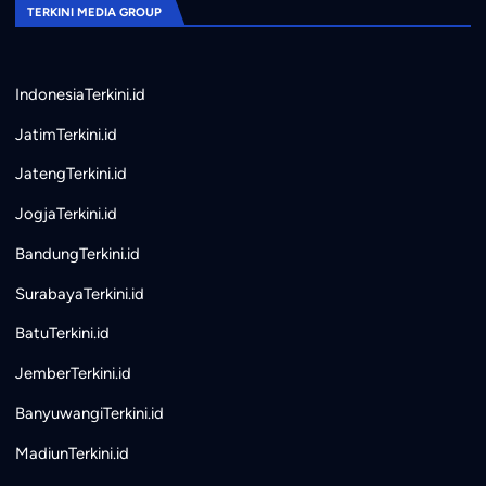
TERKINI MEDIA GROUP
IndonesiaTerkini.id
JatimTerkini.id
JatengTerkini.id
JogjaTerkini.id
BandungTerkini.id
SurabayaTerkini.id
BatuTerkini.id
JemberTerkini.id
BanyuwangiTerkini.id
MadiunTerkini.id