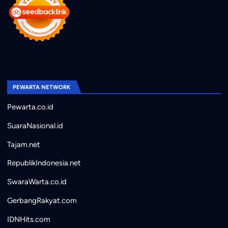
PEWARTA NETWORK
Pewarta.co.id
SuaraNasional.id
Tajam.net
RepublikIndonesia.net
SwaraWarta.co.id
GerbangRakyat.com
IDNHits.com