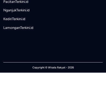
PacitanTerkini.id
NganjukTerkini.id
KediriTerkini.id
LamonganTerkini.id
Copyright ©
Wisata Rakyat
- 2026