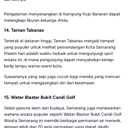
Pengalaman menyenangkan di Kampung Kopi Banaran dapat
melengkapi liburan keluarga Anda.
14. Taman Tabanas
Terletak di dataran tinggi, Taman Tabanas menjadi tempat
yang populer untuk melihat pemandangan Kota Semarang.
Malam hari adalah waktu terbaik untuk mengunjungi spot
wisata ini, di mana pengunjung dapat menyaksikan kerlap-
kerlip lampu warna-warni kota.
Suasananya yang sepi juga cocok bagi mereka yang mencari
tempat untuk mengasingkan diri dari keramaian.
15. Water Blaster Bukit Candi Golf
Selain pesona alam dan budaya, Semarang juga menawarkan
wahana wisata populer seperti Water Blaster Bukit Candi Golf.
Wisata Semarang ini memiliki berbagai permainan air menarik,
dengan lebih dari 20 jenis permainan yang dapat dipilih.