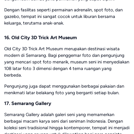
Dengan fasilitas seperti permainan adrenalin, spot foto, dan
gazebo, tempat ini sangat cocok untuk liburan bersama
keluarga, terutama anak-anak.
16. Old City 3D Trick Art Museum
Old City 3D Trick Art Museum merupakan destinasi wisata
modern di Semarang. Bagi penggemar foto dan pengunjung
yang mencari spot foto menarik, museum seni ini menyediakan
108 latar foto 3 dimensi dengan 4 tema ruangan yang
berbeda.
Pengunjung juga dapat menggunakan berbagai pakaian dan
menikmati latar belakang foto yang berganti setiap bulan.
17. Semarang Gallery
Semarang Gallery adalah galeri seni yang memamerkan
berbagai macam karya seni dari seniman Indonesia. Dengan
koleksi seni tradisional hingga kontemporer, tempat ini menjadi