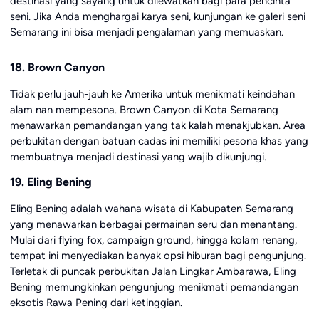
destinasi yang sayang untuk dilewatkan bagi para pencinta
seni. Jika Anda menghargai karya seni, kunjungan ke galeri seni
Semarang ini bisa menjadi pengalaman yang memuaskan.
18. Brown Canyon
Tidak perlu jauh-jauh ke Amerika untuk menikmati keindahan
alam nan mempesona. Brown Canyon di Kota Semarang
menawarkan pemandangan yang tak kalah menakjubkan. Area
perbukitan dengan batuan cadas ini memiliki pesona khas yang
membuatnya menjadi destinasi yang wajib dikunjungi.
19. Eling Bening
Eling Bening adalah wahana wisata di Kabupaten Semarang
yang menawarkan berbagai permainan seru dan menantang.
Mulai dari flying fox, campaign ground, hingga kolam renang,
tempat ini menyediakan banyak opsi hiburan bagi pengunjung.
Terletak di puncak perbukitan Jalan Lingkar Ambarawa, Eling
Bening memungkinkan pengunjung menikmati pemandangan
eksotis Rawa Pening dari ketinggian.