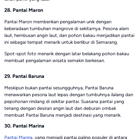
28. Pantai Maron
Pantai Maron memberikan pengalaman unik dengan
keberadaan tumbuhan mangrove di sekitarnya. Pesona alam
laut, hembusan angin laut, dan pohon bakau menjadikan pantai
ini sebagai tempat menarik untuk berlibur di Semarang.
Spot-spot foto menarik dengan latar belakang pohon bakau
membuat pengalaman wisata semakin berkesan.
29. Pantai Baruna
Meskipun bukan pantai sesungguhnya, Pantai Baruna
menawarkan pesona laut lepas dengan tumbuhnya ilalang dan
pepohonan rindang di sekitar pantai. Suasana pantai yang
tenang dengan desiran angin laut dan deburan ombak
membuat Pantai Baruna menjadi destinasi yang menarik.
30. Pantai Marina
Pantai Marina,
yang menjadi pantai paling populer di antara