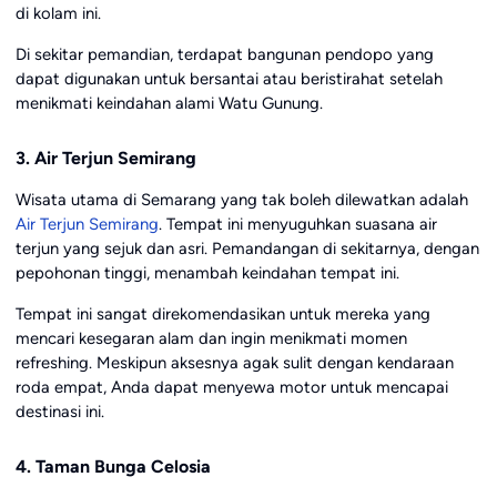
di kolam ini.
Di sekitar pemandian, terdapat bangunan pendopo yang
dapat digunakan untuk bersantai atau beristirahat setelah
menikmati keindahan alami Watu Gunung.
3. Air Terjun Semirang
Wisata utama di Semarang yang tak boleh dilewatkan adalah
Air Terjun Semirang
. Tempat ini menyuguhkan suasana air
terjun yang sejuk dan asri. Pemandangan di sekitarnya, dengan
pepohonan tinggi, menambah keindahan tempat ini.
Tempat ini sangat direkomendasikan untuk mereka yang
mencari kesegaran alam dan ingin menikmati momen
refreshing. Meskipun aksesnya agak sulit dengan kendaraan
roda empat, Anda dapat menyewa motor untuk mencapai
destinasi ini.
4. Taman Bunga Celosia