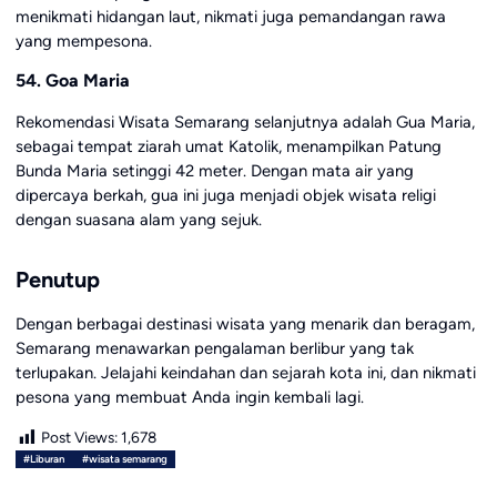
menikmati hidangan laut, nikmati juga pemandangan rawa
yang mempesona.
54. Goa Maria
Rekomendasi Wisata Semarang selanjutnya adalah Gua Maria,
sebagai tempat ziarah umat Katolik, menampilkan Patung
Bunda Maria setinggi 42 meter. Dengan mata air yang
dipercaya berkah, gua ini juga menjadi objek wisata religi
dengan suasana alam yang sejuk.
Penutup
Dengan berbagai destinasi wisata yang menarik dan beragam,
Semarang menawarkan pengalaman berlibur yang tak
terlupakan. Jelajahi keindahan dan sejarah kota ini, dan nikmati
pesona yang membuat Anda ingin kembali lagi.
Post Views:
1,678
#Liburan
#wisata semarang