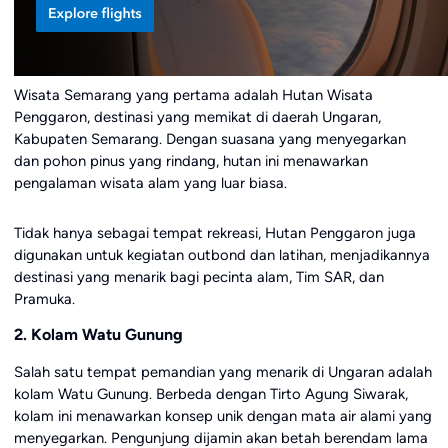
Wisata Semarang yang pertama adalah Hutan Wisata
Penggaron, destinasi yang memikat di daerah Ungaran,
Kabupaten Semarang. Dengan suasana yang menyegarkan
dan pohon pinus yang rindang, hutan ini menawarkan
pengalaman wisata alam yang luar biasa.
Tidak hanya sebagai tempat rekreasi, Hutan Penggaron juga
digunakan untuk kegiatan outbond dan latihan, menjadikannya
destinasi yang menarik bagi pecinta alam, Tim SAR, dan
Pramuka.
2. Kolam Watu Gunung
Salah satu tempat pemandian yang menarik di Ungaran adalah
kolam Watu Gunung. Berbeda dengan Tirto Agung Siwarak,
kolam ini menawarkan konsep unik dengan mata air alami yang
menyegarkan. Pengunjung dijamin akan betah berendam lama