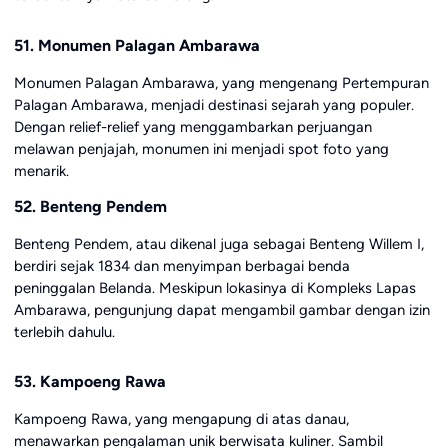
51. Monumen Palagan Ambarawa
Monumen Palagan Ambarawa, yang mengenang Pertempuran
Palagan Ambarawa, menjadi destinasi sejarah yang populer.
Dengan relief-relief yang menggambarkan perjuangan
melawan penjajah, monumen ini menjadi spot foto yang
menarik.
52. Benteng Pendem
Benteng Pendem, atau dikenal juga sebagai Benteng Willem I,
berdiri sejak 1834 dan menyimpan berbagai benda
peninggalan Belanda. Meskipun lokasinya di Kompleks Lapas
Ambarawa, pengunjung dapat mengambil gambar dengan izin
terlebih dahulu.
53. Kampoeng Rawa
Kampoeng Rawa, yang mengapung di atas danau,
menawarkan pengalaman unik berwisata kuliner. Sambil