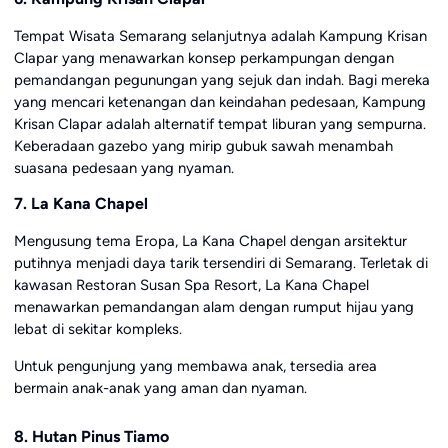
Tempat Wisata Semarang selanjutnya adalah Kampung Krisan
Clapar yang menawarkan konsep perkampungan dengan
pemandangan pegunungan yang sejuk dan indah. Bagi mereka
yang mencari ketenangan dan keindahan pedesaan, Kampung
Krisan Clapar adalah alternatif tempat liburan yang sempurna.
Keberadaan gazebo yang mirip gubuk sawah menambah
suasana pedesaan yang nyaman.
7. La Kana Chapel
Mengusung tema Eropa, La Kana Chapel dengan arsitektur
putihnya menjadi daya tarik tersendiri di Semarang. Terletak di
kawasan Restoran Susan Spa Resort, La Kana Chapel
menawarkan pemandangan alam dengan rumput hijau yang
lebat di sekitar kompleks.
Untuk pengunjung yang membawa anak, tersedia area
bermain anak-anak yang aman dan nyaman.
8. Hutan Pinus Tiamo