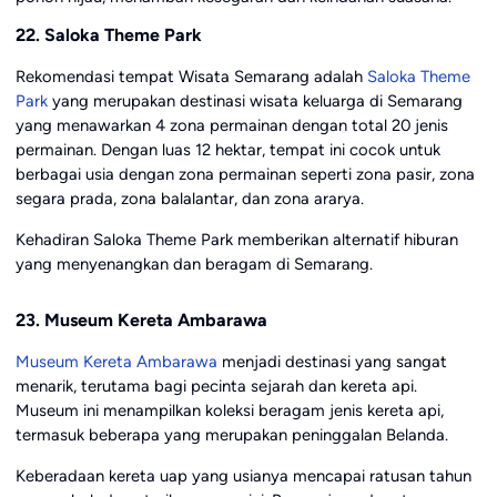
22. Saloka Theme Park
Rekomendasi tempat Wisata Semarang adalah
Saloka Theme
Park
yang merupakan destinasi wisata keluarga di Semarang
yang menawarkan 4 zona permainan dengan total 20 jenis
permainan. Dengan luas 12 hektar, tempat ini cocok untuk
berbagai usia dengan zona permainan seperti zona pasir, zona
segara prada, zona balalantar, dan zona ararya.
Kehadiran Saloka Theme Park memberikan alternatif hiburan
yang menyenangkan dan beragam di Semarang.
23. Museum Kereta Ambarawa
Museum Kereta Ambarawa
menjadi destinasi yang sangat
menarik, terutama bagi pecinta sejarah dan kereta api.
Museum ini menampilkan koleksi beragam jenis kereta api,
termasuk beberapa yang merupakan peninggalan Belanda.
Keberadaan kereta uap yang usianya mencapai ratusan tahun