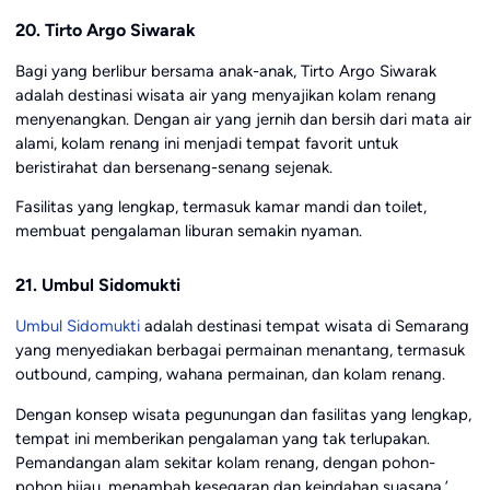
20. Tirto Argo Siwarak
Bagi yang berlibur bersama anak-anak, Tirto Argo Siwarak
adalah destinasi wisata air yang menyajikan kolam renang
menyenangkan. Dengan air yang jernih dan bersih dari mata air
alami, kolam renang ini menjadi tempat favorit untuk
beristirahat dan bersenang-senang sejenak.
Fasilitas yang lengkap, termasuk kamar mandi dan toilet,
membuat pengalaman liburan semakin nyaman.
21. Umbul Sidomukti
Umbul Sidomukti
adalah destinasi tempat wisata di Semarang
yang menyediakan berbagai permainan menantang, termasuk
outbound, camping, wahana permainan, dan kolam renang.
Dengan konsep wisata pegunungan dan fasilitas yang lengkap,
tempat ini memberikan pengalaman yang tak terlupakan.
Pemandangan alam sekitar kolam renang, dengan pohon-
pohon hijau, menambah kesegaran dan keindahan suasana.’