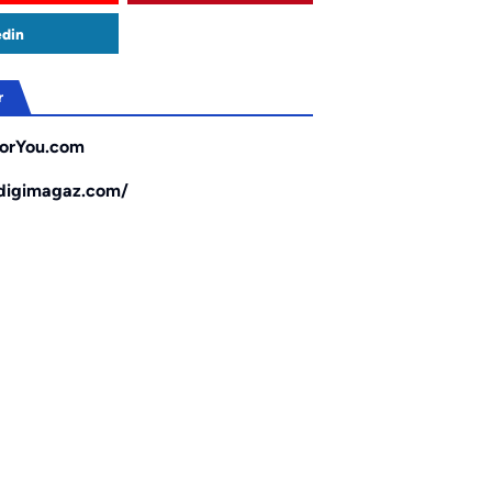
edin
r
orYou.com
/digimagaz.com/