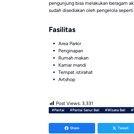
pengunjung bisa melakukan beragam akti
sudah disediakan oleh pengelola seperti
Fasilitas
Area Parkir
Penginapan
Rumah makan
Kamar mandi
Tempat istirahat
Artshop
Post Views:
3,331
#Pantai
#Pantai Sanur Bali
#Wisata Bali
#
Share
Tweet