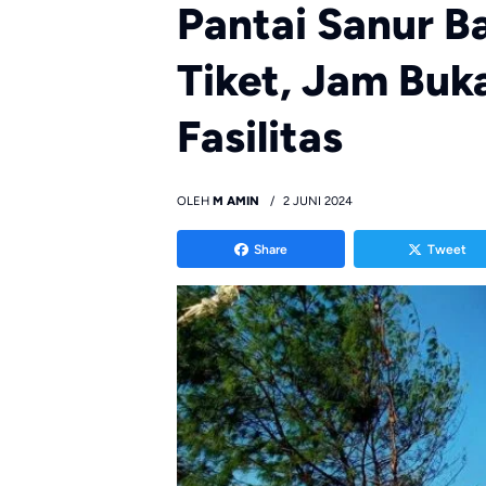
Pantai Sanur Ba
Tiket, Jam Buka
Fasilitas
OLEH
M AMIN
2 JUNI 2024
Share
Tweet