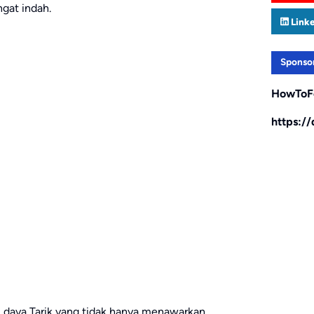
ngat indah.
Link
Sponso
HowToF
https:/
 daya Tarik yang tidak hanya menawarkan