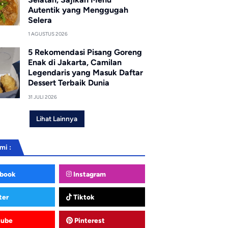
Autentik yang Menggugah
Selera
1 AGUSTUS 2026
5 Rekomendasi Pisang Goreng
Enak di Jakarta, Camilan
Legendaris yang Masuk Daftar
Dessert Terbaik Dunia
31 JULI 2026
Lihat Lainnya
mi :
book
Instagram
ter
Tiktok
tube
Pinterest