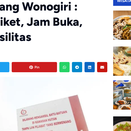
WISAT
ang Wonogiri :
iket, Jam Buka,
silitas
Pin