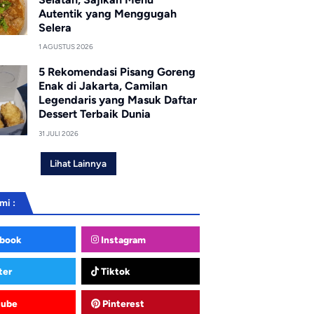
Autentik yang Menggugah
Selera
1 AGUSTUS 2026
5 Rekomendasi Pisang Goreng
Enak di Jakarta, Camilan
Legendaris yang Masuk Daftar
Dessert Terbaik Dunia
31 JULI 2026
Lihat Lainnya
mi :
book
Instagram
ter
Tiktok
tube
Pinterest