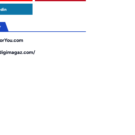
edin
r
orYou.com
/digimagaz.com/