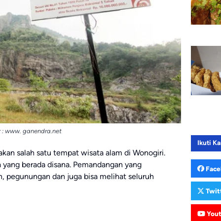
 : www. ganendra.net
Ikuti Ka
an salah satu tempat wisata alam di Wonogiri.
a yang berada disana. Pemandangan yang
Face
n, pegunungan dan juga bisa melihat seluruh
Twit
You