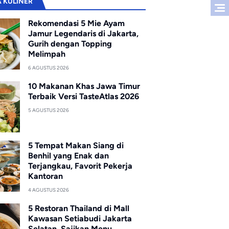
A KULINER
Rekomendasi 5 Mie Ayam
Jamur Legendaris di Jakarta,
Gurih dengan Topping
Melimpah
6 AGUSTUS 2026
10 Makanan Khas Jawa Timur
Terbaik Versi TasteAtlas 2026
5 AGUSTUS 2026
5 Tempat Makan Siang di
Benhil yang Enak dan
Terjangkau, Favorit Pekerja
Kantoran
4 AGUSTUS 2026
5 Restoran Thailand di Mall
Kawasan Setiabudi Jakarta
Selatan, Sajikan Menu