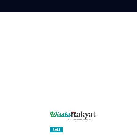
Skip
to
content
BALI