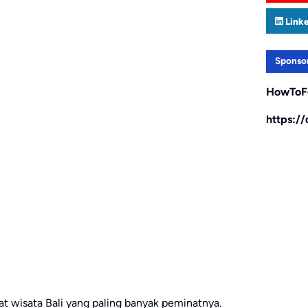
Link
Sponso
HowToF
https:/
pat wisata Bali yang paling banyak peminatnya.