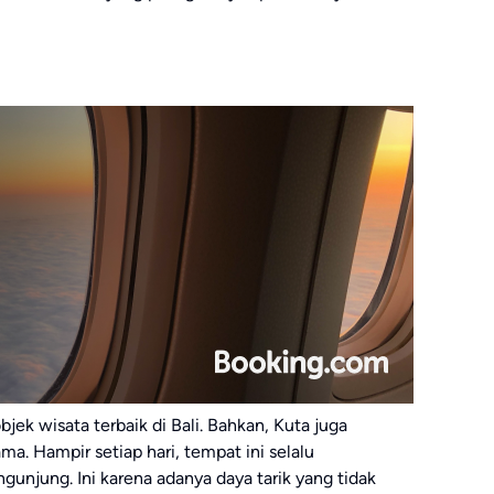
objek wisata terbaik di Bali. Bahkan, Kuta juga
ama. Hampir setiap hari, tempat ini selalu
njung. Ini karena adanya daya tarik yang tidak