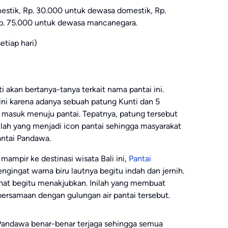
estik, Rp. 30.000 untuk dewasa domestik, Rp.
p. 75.000 untuk dewasa mancanegara.
etiap hari)
 akan bertanya-tanya terkait nama pantai ini.
i karena adanya sebuah patung Kunti dan 5
 masuk menuju pantai. Tepatnya, patung tersebut
tulah yang menjadi icon pantai sehingga masyarakat
ntai Pandawa.
mampir ke destinasi wisata Bali ini,
Pantai
ngingat warna biru lautnya begitu indah dan jernih.
ihat begitu menakjubkan. Inilah yang membuat
rsamaan dengan gulungan air pantai tersebut.
 Pandawa benar-benar terjaga sehingga semua