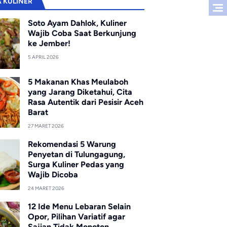
A KULINER
Soto Ayam Dahlok, Kuliner
Wajib Coba Saat Berkunjung
ke Jember!
5 APRIL 2026
5 Makanan Khas Meulaboh
yang Jarang Diketahui, Cita
Rasa Autentik dari Pesisir Aceh
Barat
27 MARET 2026
Rekomendasi 5 Warung
Penyetan di Tulungagung,
Surga Kuliner Pedas yang
Wajib Dicoba
24 MARET 2026
12 Ide Menu Lebaran Selain
Opor, Pilihan Variatif agar
Sajian Tidak Monoton