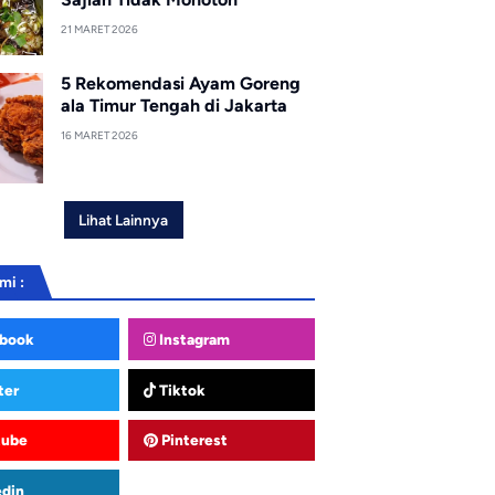
21 MARET 2026
5 Rekomendasi Ayam Goreng
ala Timur Tengah di Jakarta
16 MARET 2026
Lihat Lainnya
mi :
book
Instagram
ter
Tiktok
tube
Pinterest
edin