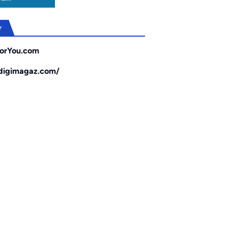
r
orYou.com
/digimagaz.com/